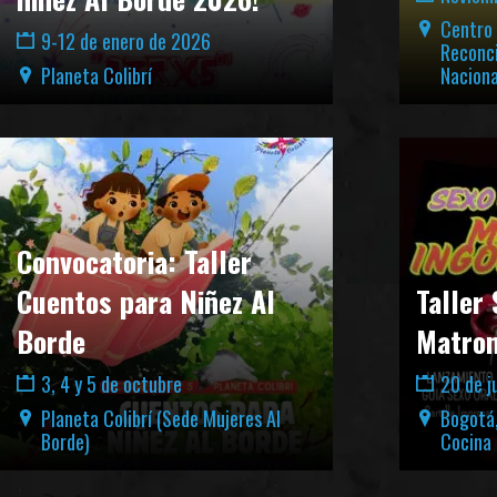
Centro
9-12 de enero de 2026
Reconci
Planeta Colibrí
Naciona
Convocatoria: Taller
Cuentos para Niñez Al
Taller 
Borde
Matron
3, 4 y 5 de octubre
20 de ju
Planeta Colibrí (Sede Mujeres Al
Bogotá,
Borde)
Cocina 