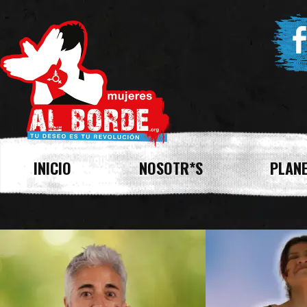
INICIO
NOSOTR*S
PLANE