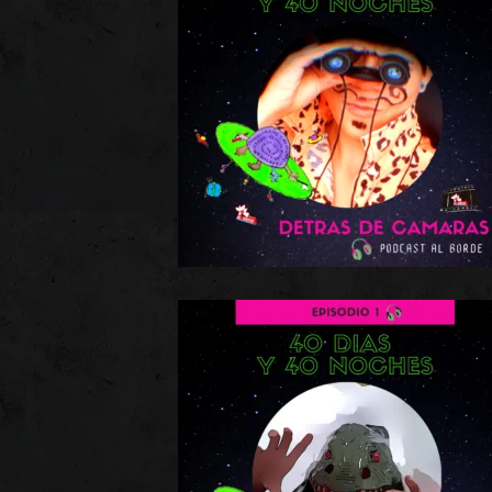
Detrás de cámaras – Episodio 4
Asómate al interior de nuestra nave, descubre el unive
creativo de la tripulación que imaginó y produjo nuestr
Podcast “40 días y 40 noches”
, con este 4to y últim[…]