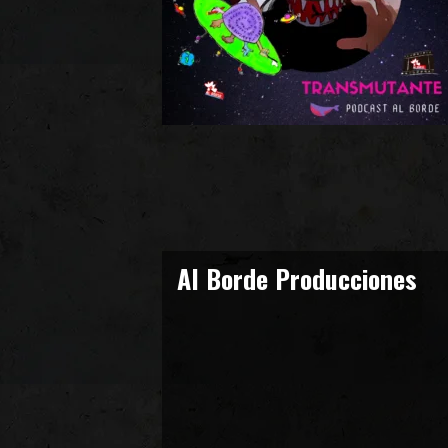
Transmutante – Episodio 1
“Transmutante” el primer episodio de nuest
Podcast 40 días y 40 noches
es una historia
de ciencia ficción para la humanidad que
inaugura una nueva era!
Al Borde Producciones