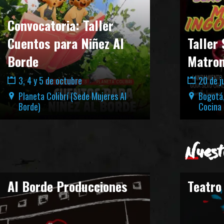
Convocatoria: Taller
Cuentos para Niñez Al
Taller 
Borde
Matron
3, 4 y 5 de octubre
20 de ju
Planeta Colibrí (Sede Mujeres Al
Bogotá,
Borde)
Cocina 
Nuest
Al Borde Producciones
Teatro