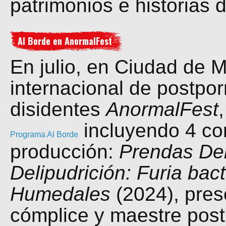
patrimonios e historias 
Al Borde en AnormalFest
En julio, en Ciudad de M
internacional de postpor
disidentes
AnormalFest
incluyendo 4 cor
Programa Al Borde
producción:
Prendas Del
Delipudrición: Furia bact
Humedales
(2024), pres
cómplice y maestre post