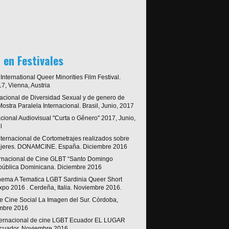
 en Festivales
nternational Queer Minorities Film Festival.
7, Vienna, Austria
rnacional de Diversidad Sexual y de genero de
ostra Paralela Internacional. Brasil, Junio, 2017
acional Audiovisual "Curta o Gênero" 2017, Junio,
l
Internacional de Cortometrajes realizados sobre
ujeres. DONAMCINE. España. Diciembre 2016
nternacional de Cine GLBT “Santo Domingo
ública Dominicana. Diciembre 2016
Cinema A Tematica LGBT Sardinia Queer Short
xpo 2016 . Cerdeña, Italia. Noviembre 2016.
de Cine Social La Imagen del Sur. Córdoba,
mbre 2016
Internacional de cine LGBT Ecuador EL LUGAR
cuador. Noviembre 2016.