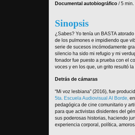
Documental autobiográfico
/
5 min.
Sinopsis
¿Sabes? Yo tenía un BASTA atorado e
de los pulmones e impidiendo que vib
serie de sucesos incómodamente grac
silencio ha sido mi refugio y mi ver
fonador fue puesto a prueba con el co
voces y en los que, un grito resultó l
Detrás de cámaras
“Mi voz lesbiana” (2016), fue produci
5ta. Escuela Audiovisual Al Borde,
en
pedagógica de cine comunitario y arti
para que activistas disidentes del gé
sus poderosas historias, haciendo jun
experiencia corporal, política, amoro