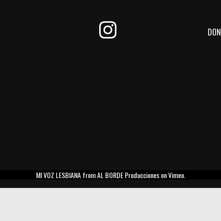
DON
S
PLANETA COLIBRÍ
PROGRA
MI VOZ LESBIANA
from
AL BORDE Producciones
on
Vimeo
.