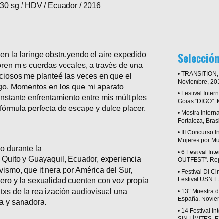
 30 sg
/ HDV
/ Ecuador
/ 2016
Selección
n la laringe obstruyendo el aire expedido
ren mis cuerdas vocales, a través de una
• TRANSITION, I
iosos me planteé las veces en que el
Noviembre, 201
dugo. Momentos en los que mi aparato
• Festival Inte
nstante enfrentamiento entre mis múltiples
Goias "DIGO". M
a fórmula perfecta de escape y dulce placer.
• Mostra Intern
Fortaleza, Brasi
• III Concurso 
Mujeres por M
do durante la
• 6 Festival I
 Quito y Guayaquil, Ecuador, experiencia
OUTFEST”. Rep
vismo, que itinera por América del Sur,
• Festival Di 
Festival USN E
nero y la sexualidad cuenten con voz propia
txs de la realización audiovisual una
• 13° Muestra 
España. Novie
sa y sanadora.
• 14 Festival 
SIN LÍMITES. E