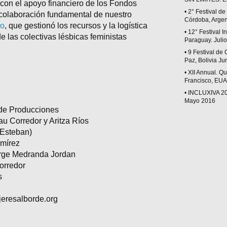
con el apoyo financiero de los Fondos
• 2° Festival d
colaboración fundamental de nuestro
Córdoba, Argen
so
, que gestionó los recursos y la logística
• 12° Festival 
de las colectivas lésbicas feministas
Paraguay. Juli
• 9 Festival d
Paz, Bolivia Ju
• XII Annual. Q
Francisco, EUA
• INCLUXIVA 20
Mayo 2016
rde Producciones
au Corredor y Aritza Ríos
 Esteban)
amírez
orge Medranda Jordan
orredor
s
eresalborde.org