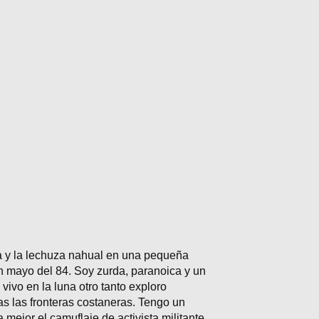
ga y la lechuza nahual en una pequeña
n mayo del 84. Soy zurda, paranoica y un
vivo en la luna otro tanto exploro
das las fronteras costaneras. Tengo un
 mejor el camuflaje de activista militante